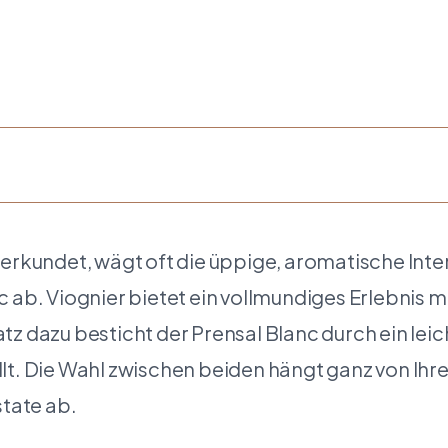
erkundet, wägt oft die üppige, aromatische Inten
c ab. Viognier bietet ein vollmundiges Erlebnis
z dazu besticht der Prensal Blanc durch ein leich
llt. Die Wahl zwischen beiden hängt ganz von Ih
tate ab.