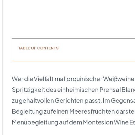
TABLE OF CONTENTS
Wer die Vielfalt mallorquinischer Weißweine 
Spritzigkeit des einheimischen Prensal Blan
zu gehaltvollen Gerichten passt. Im Gegensat
Begleitung zu feinen Meeresfrüchten darste
Menübegleitung auf dem Montesion Wine Es