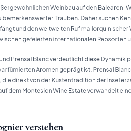
außergewöhnlichen Weinbau auf den Balearen. 
au bemerkenswerter Trauben. Daher suchen Ken
infängt und den weltweiten Ruf mallorquinischer 
zwischen gefeierten internationalen Rebsorten
nd Prensal Blanc verdeutlicht diese Dynamik per
 parfümierten Aromen geprägt ist. Prensal Blan
die direkt von der Küstentradition der Insel erz
auf dem Montesion Wine Estate verwandelt eine 
ognier verstehen