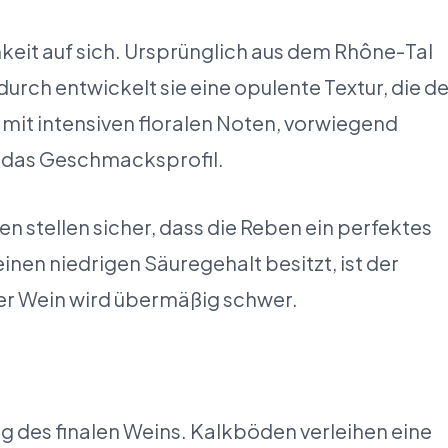
eit auf sich. Ursprünglich aus dem Rhône-Tal
ch entwickelt sie eine opulente Textur, die d
mit intensiven floralen Noten, vorwiegend
ch das Geschmacksprofil.
 stellen sicher, dass die Reben ein perfektes
en niedrigen Säuregehalt besitzt, ist der
der Wein wird übermäßig schwer.
 des finalen Weins. Kalkböden verleihen eine