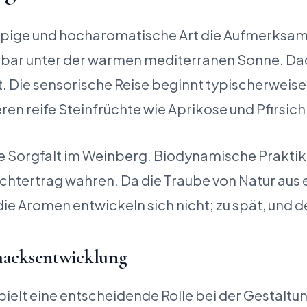
üppige und hocharomatische Art die Aufmerksamk
ar unter der warmen mediterranen Sonne. Dadur
 Die sensorische Reise beginnt typischerweise 
ren reife Steinfrüchte wie Aprikose und Pfirsi
e Sorgfalt im Weinberg. Biodynamische Praktiken
ertrag wahren. Da die Traube von Natur aus ein
die Aromen entwickeln sich nicht; zu spät, und 
hmacksentwicklung
lt eine entscheidende Rolle bei der Gestaltung