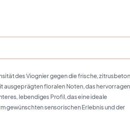
sität des Viognier gegen die frische, zitrusbeto
 mit ausgeprägten floralen Noten, das hervorrage
teres, lebendiges Profil, das eine ideale
rem gewünschten sensorischen Erlebnis und der