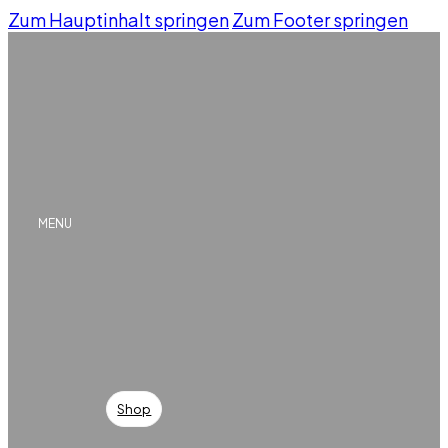
Zum Hauptinhalt springen
Zum Footer springen
UNSERE WEINE
MENU
Organisch &
Biodynamisch
Shop