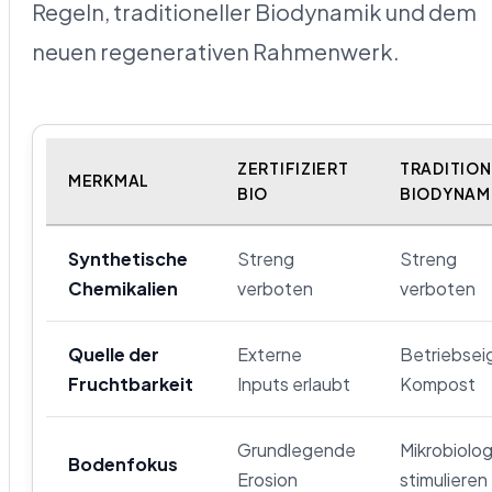
Regeln, traditioneller Biodynamik und dem
neuen regenerativen Rahmenwerk.
ZERTIFIZIERT
TRADITION
MERKMAL
BIO
BIODYNAM
Synthetische
Streng
Streng
Chemikalien
verboten
verboten
Quelle der
Externe
Betriebsei
Fruchtbarkeit
Inputs erlaubt
Kompost
Grundlegende
Mikrobiolog
Bodenfokus
Erosion
stimulieren