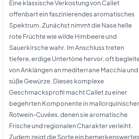
Eine klassische Verkostung von Callet
offenbart ein faszinierendes aromatisches
Spektrum. Zunächst nimmt die Nase helle
rote Früchte wie wilde Himbeere und
Sauerkirsche wahr. Im Anschluss treten
tiefere, erdige Untertöne hervor, oft begleit
von Anklängen an mediterrane Macchia und
süße Gewürze. Dieses komplexe
Geschmacksprofil macht Callet zu einer
begehrten Komponente in mallorquinische
Rotwein-Cuvées, denen sie aromatische
Frische und regionalen Charakter verleiht.
Zudem zeigt die Sorte ein bemerkenswerte