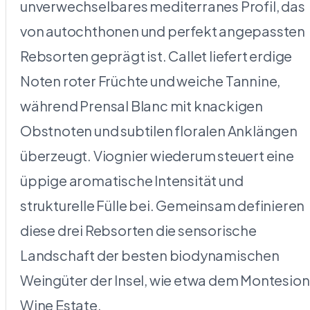
unverwechselbares mediterranes Profil, das
von autochthonen und perfekt angepassten
Rebsorten geprägt ist. Callet liefert erdige
Noten roter Früchte und weiche Tannine,
während Prensal Blanc mit knackigen
Obstnoten und subtilen floralen Anklängen
überzeugt. Viognier wiederum steuert eine
üppige aromatische Intensität und
strukturelle Fülle bei. Gemeinsam definieren
diese drei Rebsorten die sensorische
Landschaft der besten biodynamischen
Weingüter der Insel, wie etwa dem Montesion
Wine Estate.