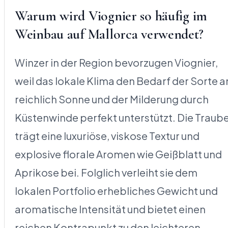
Warum wird Viognier so häufig im
Weinbau auf Mallorca verwendet?
Winzer in der Region bevorzugen Viognier,
weil das lokale Klima den Bedarf der Sorte a
reichlich Sonne und der Milderung durch
Küstenwinde perfekt unterstützt. Die Traub
trägt eine luxuriöse, viskose Textur und
explosive florale Aromen wie Geißblatt und
Aprikose bei. Folglich verleiht sie dem
lokalen Portfolio erhebliches Gewicht und
aromatische Intensität und bietet einen
reichen Kontrapunkt zu den leichteren