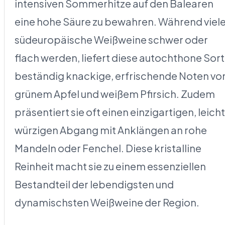
intensiven Sommerhitze auf den Balearen
eine hohe Säure zu bewahren. Während viel
südeuropäische Weißweine schwer oder
flach werden, liefert diese autochthone Sor
beständig knackige, erfrischende Noten vo
grünem Apfel und weißem Pfirsich. Zudem
präsentiert sie oft einen einzigartigen, leicht
würzigen Abgang mit Anklängen an rohe
Mandeln oder Fenchel. Diese kristalline
Reinheit macht sie zu einem essenziellen
Bestandteil der lebendigsten und
dynamischsten Weißweine der Region.